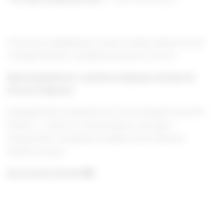
Участие в конференции откроет новые горизонты для
сотрудничества и профессионального роста.
Присоединяйтесь к диалогу ведущих экспертов
России и Европы!
Конференция посвящена 65-летию профессора К.Ю.
Мухина — учёного, учителя, врача, чьи идеи
продолжают определять развитие Российской
эпилептологии.
До встречи 23 мая!
🎓✨