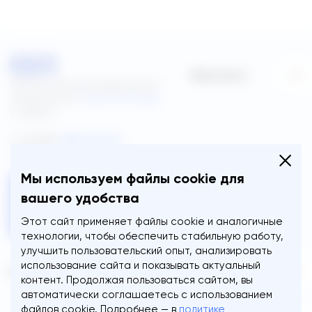
Институт
Институт детской неврологии и
эпилепсии им.
Святителя Луки
Об институте
(с 2006 г.)
396 32 01
+7 (968)
Видео-ЭЭГ мониторинг
(Новая Москва, г. Троицк)
ИДНЭ
Мы используем файлы cookie для
Отделение сна и
ВКЛЮЧИТЬ
вашего удобства
эпилепсии
ВЕРСИЮ ДЛЯ
СЛАБОВИДЯЩИХ
Этот сайт применяет файлы cookie и аналогичные
Лабораторная
технологии, чтобы обеспечить стабильную работу,
диагностика
улучшить пользовательский опыт, анализировать
использование сайта и показывать актуальный
Новости института
Консультации
Пациенту
контент. Продолжая пользоваться сайтом, вы
автоматически соглашаетесь с использованием
Администрация
Ведущие специалисты
Правила проведения
файлов cookie. Подробнее — в
политике