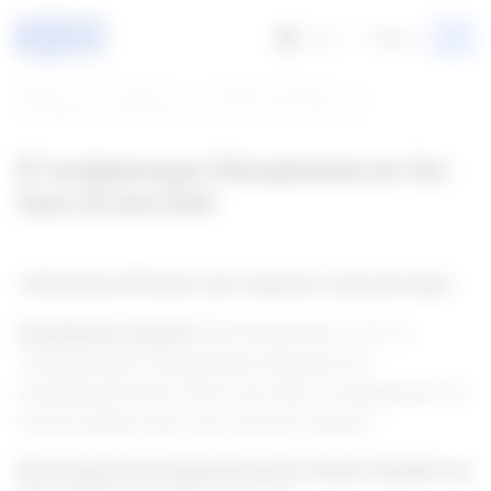
RU
Меню
Главная
Институт
Новости института
57 конференция Объединения им Свт. Луки 23 мая 202...
57 конференция Объединения им Свт.
Луки 23 мая 2026
«Эпилепсия XXI века. Достижения и перспективы»
Уважаемые коллеги!
Приглашаем вас на 57-ю
конференцию Объединения медицинских
учреждений имени Святителя Луки, посвящённую 65-
летию профессора, доктора К.Ю. Мухина.
Приглашённый международный спикер:
Профессор