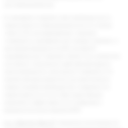
достижения ремиссии.
В тоже время топирамат имел преимущество по
переносимости перед вальпроатом: по степени
тяжести ПЭ, ассоциированные с приемом
топирамата, оценивались как «средне тяжелые», а
при приеме вальпроата в 59% случаев ПЭ
оценивались как «тяжелые». Кроме того, показатели
системного токсического действия были выше в
группе вальпроата, чем в группе топирамата. По
мнению авторов, результаты систематического
обзора показали преимущество топирамата по
переносимости и отсутствие существенных
различий по эффективности по сравнению с
вальпроатом в монотерапии ЮМЭ.
Liu J
,
Wang LN
,
Wang YP
. Topiramate monotherapy for