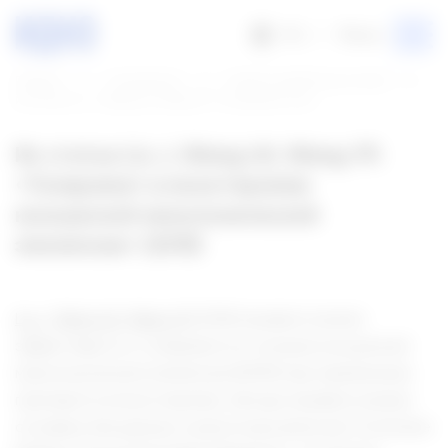
RU
Меню
Главная
Специалисту
Резюме зарубежных статей
Из статьи Liu J, Wang LN, Wang YP. «Топирамат в мо...
Из статьи Liu J, Wang LN, Wang YP.
«Топирамат в монотерапии
юношеской миоклонической
эпилепсии» (2015)
Liu J
,
Wang LN
,
Wang YP
(2016) провели анализ
эффективности топирамата в течении юношеской
миоклонической эпилепсии (ЮМЭ) при применении
препарата в монотерапии. Авторы провели анализ
основных баз данных и регистров, включая «Cochrane